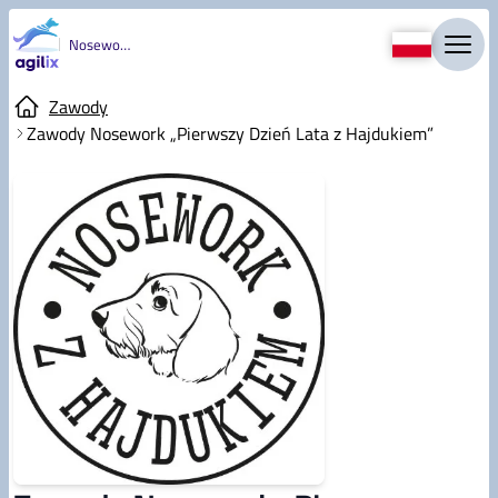
Nosework
Zawody
Zawody Nosework „Pierwszy Dzień Lata z Hajdukiem”