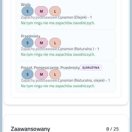
Woda
S
M
L
Zapachy podstawowe
:
Cynamon (Olejek) - 1
Na tym ringu nie ma zapachów zwodniczych.
Przedmioty
S
M
L
Zapachy podstawowe
:
Cynamon (Naturalna ) - 1
Na tym ringu nie ma zapachów zwodniczych.
Pojazd, Pomieszczenie, Przedmioty
DRUŻYNA
S
M
L
Zapachy podstawowe
:
Cynamon (Naturalna, olejek) - 1
Na tym ringu nie ma zapachów zwodniczych.
Zaawansowany
8
/
25